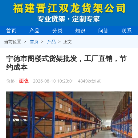
首页
产品
分类
知识
问答
联系
当前位置 >
首页
>
产品
> 正文
宁德市阁楼式货架批发，工厂直销，节
约成本
面议
价格：
2026-08-10 10:23:01 4849次浏览